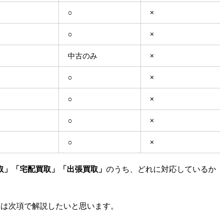
○
×
○
×
中古のみ
×
○
×
○
×
○
×
○
×
取」「宅配買取」「出張買取」
のうち、どれに対応しているか
ては次項で解説したいと思います。