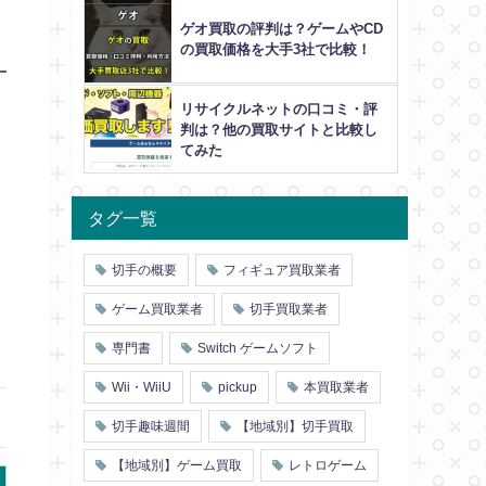
ゲオ買取の評判は？ゲームやCD
の買取価格を大手3社で比較！
リサイクルネットの口コミ・評
判は？他の買取サイトと比較し
てみた
タグ一覧
切手の概要
フィギュア買取業者
ゲーム買取業者
切手買取業者
専門書
Switch ゲームソフト
Wii・WiiU
pickup
本買取業者
切手趣味週間
【地域別】切手買取
【地域別】ゲーム買取
レトロゲーム