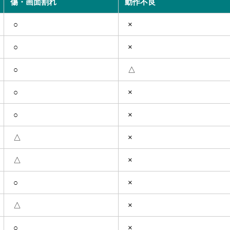
傷・画面割れ
動作不良
○
×
○
×
○
△
○
×
○
×
△
×
△
×
○
×
△
×
○
×