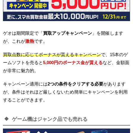
ゲオは期間限定で「
買取アップキャンペーン
」を開催します
が、これが
激熱
です。
買取点数に応じてボーナスが貰えるキャンペーン
で、15本のゲ
ームソフトを売ると
5,000円のボーナス金が貰える
など、金額面
が非常に魅力的。
キャンペーン適用には
2つの条件をクリアする必要
があります
が、条件はそれほど厳しくないため簡単にキャンペーンを利用
することができます。
ゲーム機はジャンク品でも売れる