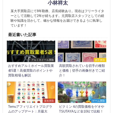
小林祥太
某大手買取店にて8年勤務、店長経験あり。現在はフリーライタ
ーとして活動して2年が経ちます。元買取店スタッフとしての経
験や知識を活かして、確かな情報をお届けできるように執筆し
ています！
最近書いた記事
アルミホイール買取
切手買取
おすすめアルミホイール買取業
高額買取されている切手の種類
者5選！高価買取のポイントや
と価格｜切手の画像付きでご紹
買取相場も解説
介！
漫画買取
ゲーム買取
Temuアフィリエイトプログラ
ピクミン 4の買取価格をゲオや
ムのアップデート：月最大
TSUTAYAなど全10社で比較！