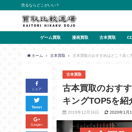
売るならどこがいい？
ゲーム買取
漫画買取
古本買取
C
ホーム
古本買取
古本買取のおすすめはどこ？高く売
古本買取
古本買取のおす
シェア
キングTOP5を紹
Tweet
2019年12月16日
2020年1月
Google+