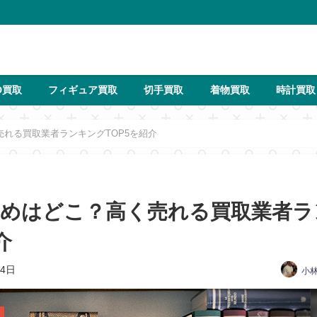
D買取
フィギュア買取
切手買取
着物買取
時計買取
れる買取業者ランキングTOP5を紹介
すめはどこ？高く売れる買取業者ラ
介
14日
小