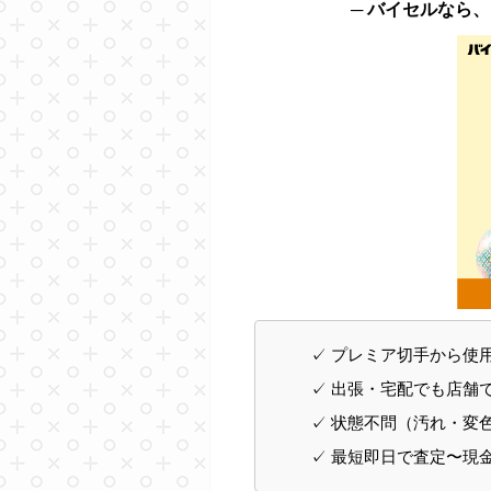
─ バイセルなら
✓ プレミア切手から使
✓ 出張・宅配でも店舗
✓ 状態不問（汚れ・変
✓ 最短即日で査定〜現