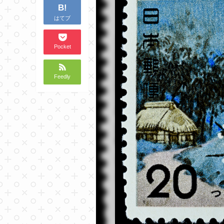
B!
はてブ
Pocket
Feedly