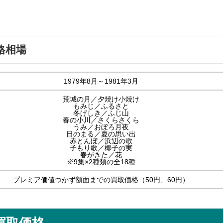
。
格相場
1979年8月～1981年3月
荒城の月／夕焼け小焼け
もみじ／ふるさと
冬げしき／ふじ山
春の小川／さくらさくら
うみ／おぼろ月夜
日のまる／夏の思い出
赤とんぼ／浜辺の歌
子もり歌／椰子の実
春がきた／花
※9集×2種類の全18種
プレミア価値つかず額面までの買取価格（50円、60円）
買取価格