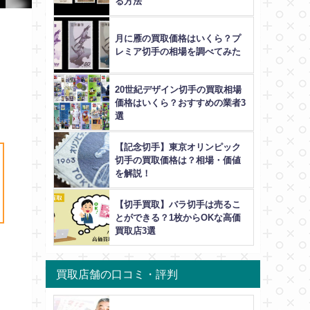
る方法
月に雁の買取価格はいくら？プ
レミア切手の相場を調べてみた
20世紀デザイン切手の買取相場
価格はいくら？おすすめの業者3
選
【記念切手】東京オリンピック
切手の買取価格は？相場・価値
を解説！
【切手買取】バラ切手は売るこ
とができる？1枚からOKな高価
買取店3選
買取店舗の口コミ・評判