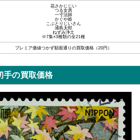
花さかじじい
つる女房
一寸法師
かぐや姫
こぶとりじいさん
浦島太郎
ねずみ浄土
※7集×3種類の全21種
プレミア価値つかず額面通りの買取価格（20円）
切手の買取価格