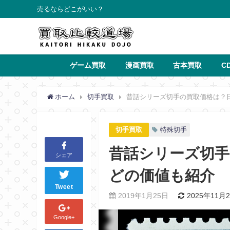
売るならどこがいい？
ゲーム買取
漫画買取
古本買取
C
ホーム
切手買取
昔話シリーズ切手の買取価格は？
切手買取
特殊切手
昔話シリーズ切手
シェア
どの価値も紹介
Tweet
2019年1月25日
2025年11月
Google+