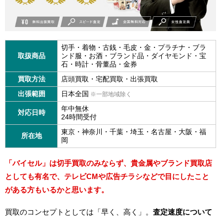
切手・着物・古銭・毛皮・金・プラチナ・ブラ
取扱商品
ンド服・お酒・ブランド品・ダイヤモンド・宝
石・時計・骨董品・金券
買取方法
店頭買取・宅配買取・出張買取
出張範囲
日本全国
※一部地域除く
年中無休
対応日時
24時間受付
東京・神奈川・千葉・埼玉・名古屋・大阪・福
所在地
岡
「バイセル」は切手買取のみならず、貴金属やブランド買取店
としても有名で、テレビCMや広告チラシなどで目にしたこと
がある方もいるかと思います。
買取のコンセプトとしては「早く、高く」。
査定速度について