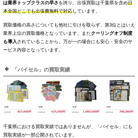
は業界トップクラスの早さ
を誇り、出張買取は千葉県を含め
日
本全国どこでも出張費無料で対応
しています。
買取価格の高さについても他社に引けを取らず、第3位とはいえ
業界上位の買取価格となっています。また
クーリングオフ制度
も導入
されていることから、万が一の場合にも安心・安全のサ
ービス内容となっています。
「バイセル」の買取実績
×
まとめ売りキャンペーン実施
中！
千葉県における買取実績ではありませんが、「バイセル」にも
買取実績が一部公開されています。