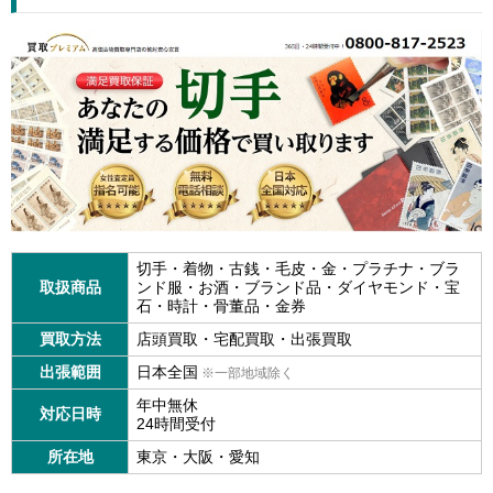
切手・着物・古銭・毛皮・金・プラチナ・ブラ
取扱商品
ンド服・お酒・ブランド品・ダイヤモンド・宝
石・時計・骨董品・金券
買取方法
店頭買取・宅配買取・出張買取
出張範囲
日本全国
※一部地域除く
年中無休
対応日時
24時間受付
所在地
東京・大阪・愛知