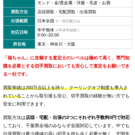
モンド・金/貴金属・洋服・毛皮・お酒
買取方法
店頭買取・宅配買取・出張買取
出張範囲
日本全国
※一部宅配のみ
年中無休
※年末年始除く
対応日時
9:00~20:00
所在地
東京・神奈川・大阪
「福ちゃん」に在籍する査定士のレベルは極めて高く、専門知
識を必要とする切手買取においても安心して査定をお願いでき
る一社です。
買取実績は200万点以上を誇り、クーリングオフ制度も導入さ
れている
ことから取引後も安心、切手買取の経験が無い方でも
安全に利用できます。
買取方法は
店頭・宅配・出張の3つにそれぞれ手数料0円で対応
しており、千葉県全域のみならず全国対応しています。中でも
出張買取は希少価値の高い切手を持ち歩く必要が無く、玄関先