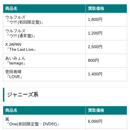
商品名
買取価格
ウルフルズ
1,800円
『ウ!!! (初回限定盤)』
ウルフルズ
1,200円
『ウ!!! (通常盤)』
X JAPAN
2,500円
『The Last Live』
あいみょん
800円
『tamago』
×
菅田将暉
1,400円
まとめ売りキャンペーン実施
『LOVE』
中！
ジャニーズ系
商品名
買取価格
嵐
6,000円
『One(初回限定盤・DVD付)』