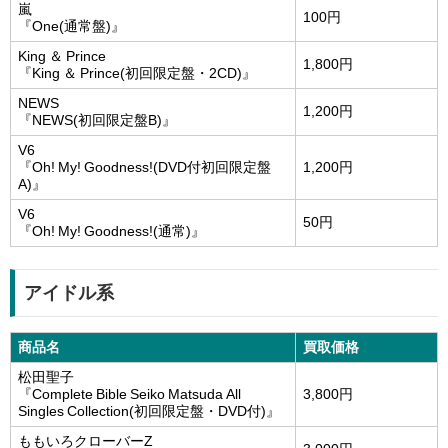
嵐
100円
『One(通常盤)』
King ＆ Prince
1,800円
『King ＆ Prince(初回限定盤・2CD)』
NEWS
1,200円
『NEWS(初回限定盤B)』
V6
『Oh! My! Goodness!(DVD付初回限定盤
1,200円
A)』
※ 右上の × ボタンまたは背景をクリックで閉じます
V6
50円
『Oh! My! Goodness!(通常)』
アイドル系
商品名
買取価格
松田聖子
『Complete Bible Seiko Matsuda All
3,800円
Singles Collection(初回限定盤・DVD付)』
ももいろクローバーZ