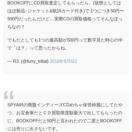
BOOKOFFにCD買取査定してもらったら、(状態としては
ほぼ新品･ジャケット&歌詞カード付き)で 1つにつき50円〜
500円だったんだけど…実際CDの買取価格ってそんなぽっ
ちなの？
でもだとしても1つの最高額が500円って数字見た時心の中
で「は？」って思ったからね。
— R3. (@furry_tribal)
2018年8月6日
SPYAIRの廃盤インディーズCDめちゃ保管綺麗にしてたや
つ、お宝倉庫だとＣＤ買取限度額最大で出してもらったの
に、BOOKOFFだと50円と言われたので二度とBOOKOFF
には売りに出さないです。