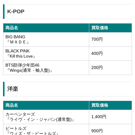
K-POP
商品名
買取価格
BIG BANG
700円
『ＭＡＤＥ』
BLACK PINK
400円
『Kill this Love』
BTS防弾少年団46
200円
『Wings(通常・輸入盤)』
洋楽
商品名
買取価格
カーペンターズ
1,400円
『ライヴ・イン・ジャパン(通常盤)』
ビートルズ
900円
『ウィズ・ザ・ビートルズ』