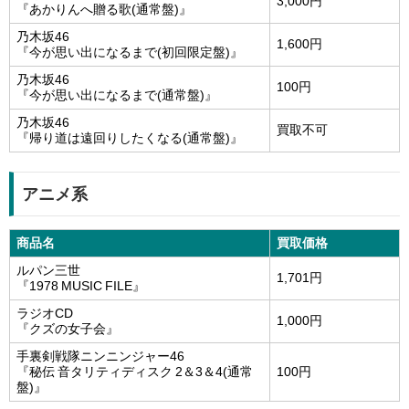
3,000円
『あかりんへ贈る歌(通常盤)』
乃木坂46
1,600円
『今が思い出になるまで(初回限定盤)』
乃木坂46
100円
『今が思い出になるまで(通常盤)』
乃木坂46
買取不可
『帰り道は遠回りしたくなる(通常盤)』
アニメ系
商品名
買取価格
ルパン三世
1,701円
『1978 MUSIC FILE』
ラジオCD
1,000円
『クズの女子会』
手裏剣戦隊ニンニンジャー46
『秘伝 音タリティディスク 2＆3＆4(通常
100円
盤)』