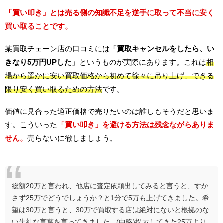
「買い叩き」とは売る側の知識不足を逆手に取って不当に安く
買い取ることです。
某買取チェーン店の口コミには
「買取キャンセルをしたら、い
きなり5万円UPした」
というものが実際にあります。これは
相
場から遥かに安い買取価格から初めて徐々に吊り上げ、できる
限り安く買い取るための方法
です。
価値に見合った適正価格で売りたいのは誰しもそうだと思いま
す。こういった
「買い叩き」を避ける方法は残念ながらありま
せん。
売らないに徹しましょう。
総額20万と言われ、他店に査定依頼出してみると言うと、すか
さず25万でどうでしょうか？と1分で5万も上げてきました。希
望は30万と言うと、30万で買取する店は絶対にないと根拠のな
い失礼な言葉を言ってきました。(中略)提示してきた25万より