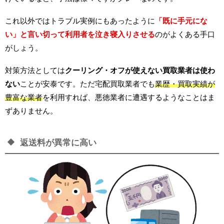
これ以外ではトラブル実例にもあったように
「既に手元にな
い」と言い切って利用者を泣き寝入りさせる
のがよくある手口
がしょう。
対策方法としては
クーリング・オフが使えない買取業者は使わ
ない
ことが安泰です。ただ宅配買取業者でも
業歴・買取実績が
豊富な業者
を利用すれば、悪徳業者に遭遇するようなことはま
ずありません。
返送料が異常に高い