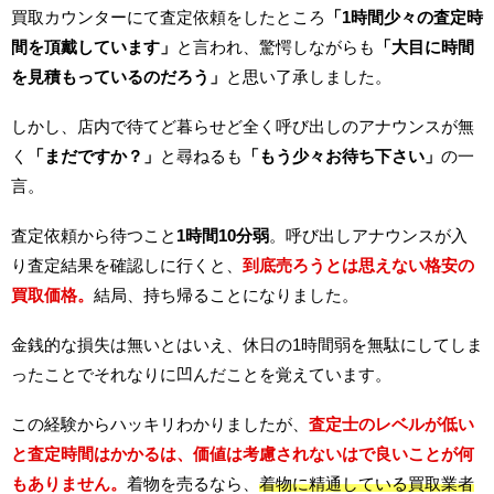
買取カウンターにて査定依頼をしたところ
「1時間少々の査定時
間を頂戴しています」
と言われ、驚愕しながらも
「大目に時間
を見積もっているのだろう」
と思い了承しました。
しかし、店内で待てど暮らせど全く呼び出しのアナウンスが無
く
「まだですか？」
と尋ねるも
「もう少々お待ち下さい」
の一
言。
査定依頼から待つこと
1時間10分弱
。呼び出しアナウンスが入
り査定結果を確認しに行くと、
到底売ろうとは思えない格安の
買取価格。
結局、持ち帰ることになりました。
金銭的な損失は無いとはいえ、休日の1時間弱を無駄にしてしま
ったことでそれなりに凹んだことを覚えています。
この経験からハッキリわかりましたが、
査定士のレベルが低い
と査定時間はかかるは、価値は考慮されないはで良いことが何
もありません。
着物を売るなら、
着物に精通している買取業者