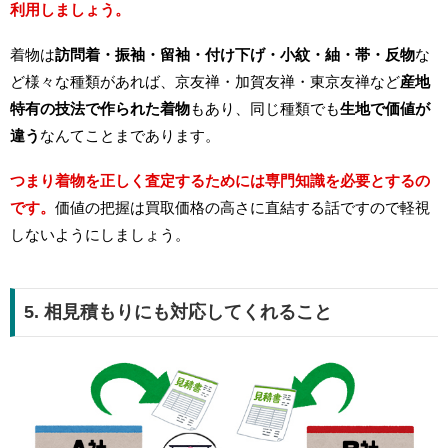
利用しましょう。
着物は
訪問着・振袖・留袖・付け下げ・小紋・紬・帯・反物
な
ど様々な種類があれば、京友禅・加賀友禅・東京友禅など
産地
特有の技法で作られた着物
もあり、同じ種類でも
生地で価値が
違う
なんてことまであります。
つまり着物を正しく査定するためには専門知識を必要とするの
です。
価値の把握は買取価格の高さに直結する話ですので軽視
しないようにしましょう。
5. 相見積もりにも対応してくれること