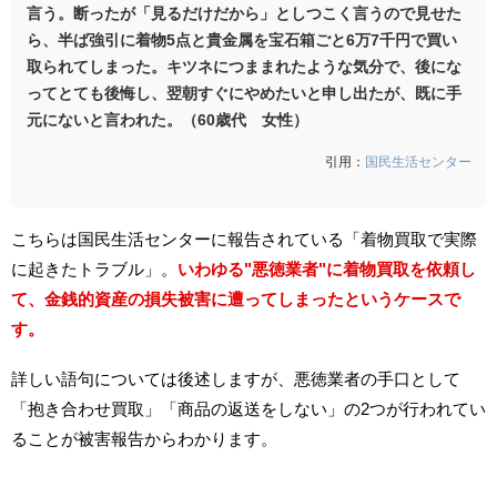
言う。断ったが「見るだけだから」としつこく言うので見せた
ら、半ば強引に着物5点と貴金属を宝石箱ごと6万7千円で買い
取られてしまった。キツネにつままれたような気分で、後にな
ってとても後悔し、翌朝すぐにやめたいと申し出たが、既に手
元にないと言われた。（60歳代 女性）
引用：
国民生活センター
こちらは国民生活センターに報告されている「着物買取で実際
に起きたトラブル」。
いわゆる"悪徳業者"に着物買取を依頼し
て、金銭的資産の損失被害に遭ってしまったというケースで
す。
詳しい語句については後述しますが、悪徳業者の手口として
「抱き合わせ買取」「商品の返送をしない」の2つが行われてい
ることが被害報告からわかります。