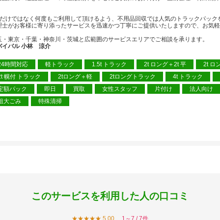
。
度だけではなく何度もご利用して頂けるよう、不用品回収では人気のトラックパック
理士がお客様に寄り添ったサービスを迅速かつ丁寧にご提供いたしますので、お気軽
玉・東京・千葉・神奈川・茨城と広範囲のサービスエリアでご相談を承ります。
バイバル 小林 涼介
24時間対応
軽トラック
1.5t トラック
2t ロング＋2t 平
2t ロ
2t 幌付 トラック
2tロング＋軽
2tロングトラック
4t トラック
定額パック
即日
買取
女性スタッフ
片付け
法人向け
粗大ごみ
特殊清掃
このサービスを利用した人の口コミ
★★★★★ 5.00
1～7 / 7件