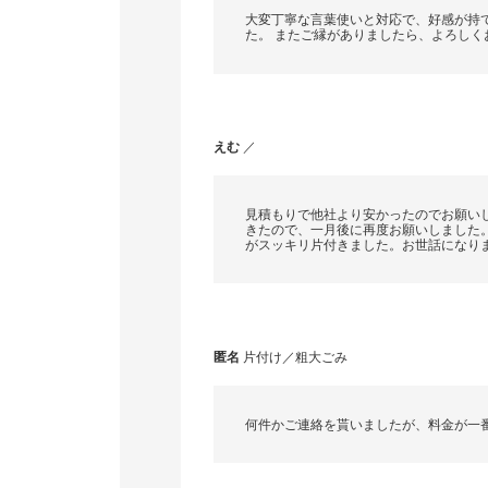
大変丁寧な言葉使いと対応で、好感が持
た。 またご縁がありましたら、よろしく
えむ
／
見積もりで他社より安かったのでお願い
きたので、一月後に再度お願いしました
がスッキリ片付きました。お世話になり
匿名
片付け／粗大ごみ
何件かご連絡を貰いましたが、料金が一