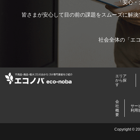
「安心・
皆さまが安心して目の前の課題をスムーズに解決
社会全体の「エ
エリア
から探
す
会
社
サー
概
利用
要
Copyright 