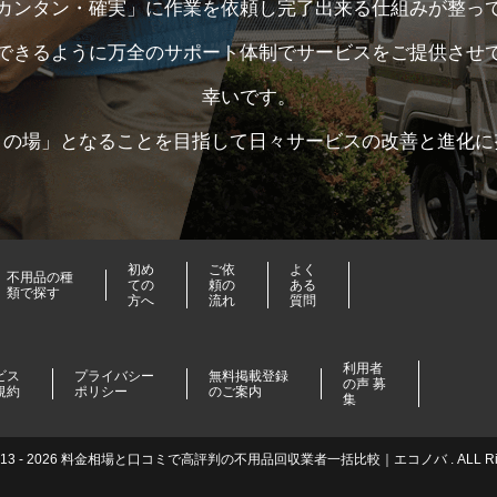
カンタン・確実」に作業を依頼し完了出来る仕組みが整っ
できるように万全のサポート体制でサービスをご提供させ
幸いです。
コの場」となることを目指して日々サービスの改善と進化に
初め
ご依
よく
不用品の種
ての
頼の
ある
類で探す
方へ
流れ
質問
利用者
ビス
プライバシー
無料掲載登録
の声 募
規約
ポリシー
のご案内
集
© 2013 - 2026 料金相場と口コミで高評判の不用品回収業者一括比較｜エコノバ . ALL Right