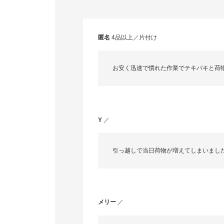
匿名
4品以上／片付け
お安く迅速で慣れた作業でテキパキと荷
Y
／
引っ越しで当日荷物が増えてしまいまし
メリー
／