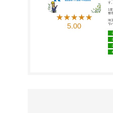
す
1
整
★★★★★
埼
5.00
リ