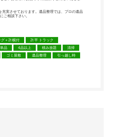
を充実させております。遺品整理では、プロの遺品
にご相談下さい。
ング＋2t 幌付
2t 平 トラック
単品
4品以上
積み放題
清掃
ゴミ屋敷
遺品整理
引っ越し時