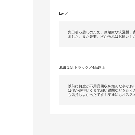
I.w
／
先日引っ越しのため、冷蔵庫や洗濯機、
ました。また是非、次があればお願いし
原田
1.5t トラック／4品以上
以前に何度か不用品回収を頼んだ事があ
は僕が納得いくまで細い質問などをたく
も気持ちよかったです！友達にもオスス