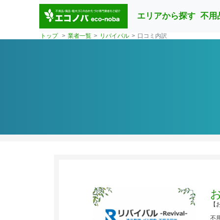
エリアから探す
不用
トップ
業者一覧
リバイバル
口コミ内訳
【
不