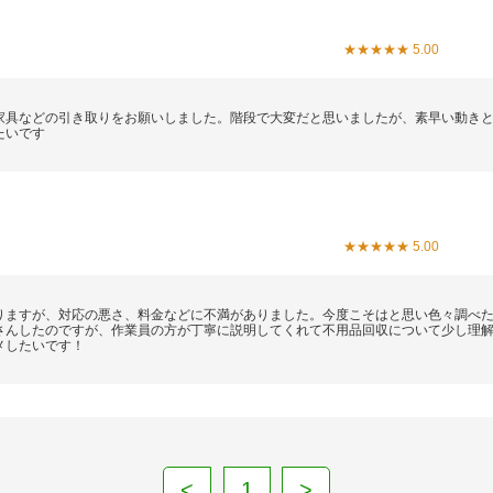
★★★★★ 5.00
家具などの引き取りをお願いしました。階段で大変だと思いましたが、素早い動き
たいです
★★★★★ 5.00
りますが、対応の悪さ、料金などに不満がありました。今度こそはと思い色々調べ
さんしたのですが、作業員の方が丁寧に説明してくれて不用品回収について少し理
メしたいです！
<
1
>