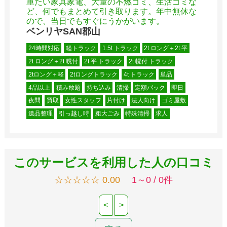
重たい家具家電、大量の不燃ゴミ、生活ゴミな
ど、何でもまとめて引き取ります。年中無休な
ので、当日でもすぐにうかがいます。
ベンリヤSAN郡山
24時間対応
軽トラック
1.5t トラック
2t ロング＋2t 平
2t ロング＋2t 幌付
2t 平 トラック
2t 幌付 トラック
2tロング＋軽
2tロングトラック
4t トラック
単品
4品以上
積み放題
持ち込み
清掃
定額パック
即日
夜間
買取
女性スタッフ
片付け
法人向け
ゴミ屋敷
遺品整理
引っ越し時
粗大ごみ
特殊清掃
求人
このサービスを利用した人の口コミ
☆☆☆☆☆ 0.00
1～0 / 0件
<
>