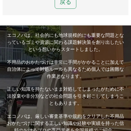
戻る
エコノバは、社会的にも地球規模的にも重要な問題とな
っているゴミや資源に関わる課題解決策を創り出したい
という想いからスタートしました。
不用品のおかたづけは非常に手間がかかることに加えて
自治体によって対処ルールも異なるため個人では困難な
作業となります。
正しい知識を持たないまま対処してしまったがために不
法投棄や非分別などの社会問題を引き起こしてしまうこ
ともあります。
エコノバは、厳しい審査基準や規約をクリアした不用品
おかたづけに関する正しい知識や経験や実績を持った信
頼のおけるプロの専門業者を全国規模でご紹介。